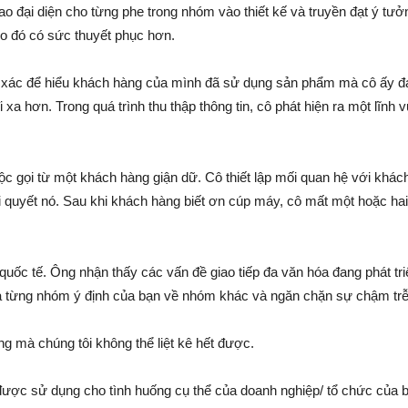
cao đại diện cho từng phe trong nhóm vào thiết kế và truyền đạt ý tư
o đó có sức thuyết phục hơn.
 xác để hiểu khách hàng của mình đã sử dụng sản phẩm mà cô ấy đạ
xa hơn. Trong quá trình thu thập thông tin, cô phát hiện ra một lĩnh
ộc gọi từ một khách hàng giận dữ. Cô thiết lập mối quan hệ với khách
ải quyết nó. Sau khi khách hàng biết ơn cúp máy, cô mất một hoặc hai
quốc tế. Ông nhận thấy các vấn đề giao tiếp đa văn hóa đang phát tr
 ra từng nhóm ý định của bạn về nhóm khác và ngăn chặn sự chậm trễ
ng mà chúng tôi không thể liệt kê hết được.
được sử dụng cho tình huống cụ thể của doanh nghiệp/ tổ chức của bạ