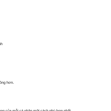
nh
công hơn.
năng của mỗi cá nhân một cách phù hợp nhất,