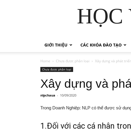
HỌC 
GIỚI THIỆU
CÁC KHÓA ĐÀO TẠO
Home
Chưa được phân loại
Xây dựng và phát tri
Chưa được phân loại
Xây dựng và phá
nlpchaua
-
10/09/2020
Trong Doanh Nghiệp: NLP có thể được sử dụng 
1.Đối với các cá nhân tro