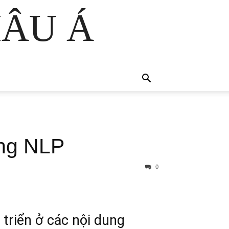
HÂU Á
ằng NLP
0
 triển ở các nội dung