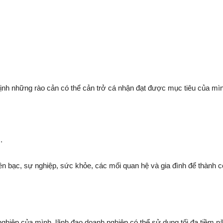
ịnh những rào cản có thể cản trở cá nhận đạt được mục tiêu của mì
.
iền bạc, sự nghiệp, sức khỏe, các mối quan hệ và gia đình để thành 
nghiệp của mình, lãnh đạo doanh nghiệp có thể sử dụng tối đa tiềm 