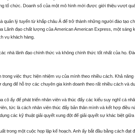
ng tổ chức. Doanh số của một mô hình mới được giới thiệu vượt quá
à quản lý tuyến từ khắp châu Á để trở thành những người đào tạo c
 của Lãnh đạo chất lượng của American American Express, một sáng k
ịch vụ khách hàng.
c nhà lãnh đạo chính thức và không chính thức tốt nhất của họ. Đào
trong việc thực hiện nhiệm vụ của mình theo nhiều cách. Khả năng đ
dụng để hỗ trợ các chuyên gia kinh doanh theo rất nhiều cách và dướ
a cô ấy để phát triển nhân viên và thúc đẩy các kiểu suy nghĩ cá nhâ
viên, tức là cách nhân viên thúc đẩy bản thân mình và kết hợp điều n
dụng các kỹ thuật giải quyết xung đột để giải quyết sự khác biệt giữ
xuất trong một cuộc họp lập kế hoạch. Anh ấy bắt đầu bằng cách đạ