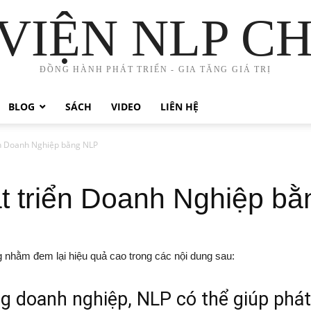
VIỆN NLP C
ĐỒNG HÀNH PHÁT TRIỂN - GIA TĂNG GIÁ TRỊ
BLOG
SÁCH
VIDEO
LIÊN HỆ
ển Doanh Nghiệp bằng NLP
t triển Doanh Nghiệp b
nhằm đem lại hiệu quả cao trong các nội dung sau:
ng doanh nghiệp, NLP có thể giúp phát