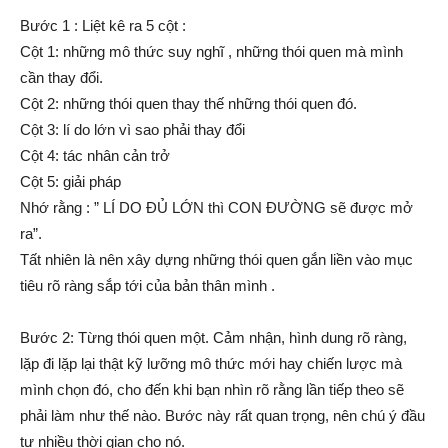
Bước 1 : Liệt kê ra 5 cột :
Cột 1: những mô thức suy nghĩ , những thói quen mà mình
cần thay đổi.
Cột 2: những thói quen thay thế những thói quen đó.
Cột 3: lí do lớn vì sao phải thay đổi
Cột 4: tác nhân cản trở
Cột 5: giải pháp
Nhớ rằng : ” LÍ DO ĐỦ LỚN thì CON ĐƯỜNG sẽ được mở
ra”.
Tất nhiên là nên xây dựng những thói quen gắn liền vào mục
tiêu rõ ràng sắp tới của bản thân mình .
Bước 2: Từng thói quen một. Cảm nhận, hình dung rõ ràng,
lặp đi lặp lại thật kỹ lưỡng mô thức mới hay chiến lược mà
mình chọn đó, cho đến khi bạn nhìn rõ rằng lần tiếp theo sẽ
phải làm như thế nào. Bước này rất quan trọng, nên chú ý đầu
tư nhiều thời gian cho nó.