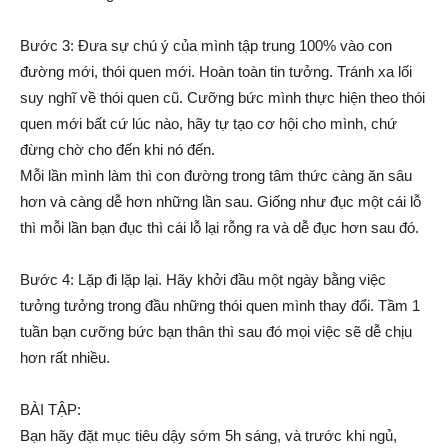
Bước 3: Đưa sự chú ý của mình tập trung 100% vào con
đường mới, thói quen mới. Hoàn toàn tin tưởng. Tránh xa lối
suy nghĩ về thói quen cũ. Cưỡng bức mình thực hiện theo thói
quen mới bất cứ lúc nào, hãy tự tạo cơ hội cho mình, chứ
đừng chờ cho đến khi nó đến.
Mỗi lần mình làm thì con đường trong tâm thức càng ăn sâu
hơn và càng dễ hơn những lần sau. Giống như đục một cái lỗ
thì mỗi lần bạn đục thì cái lỗ lại rỗng ra và dễ đục hơn sau đó.
Bước 4: Lặp đi lặp lại. Hãy khởi đầu một ngày bằng việc
tưởng tưởng trong đầu những thói quen mình thay đổi. Tầm 1
tuần bạn cưỡng bức bạn thân thì sau đó mọi việc sẽ dễ chịu
hơn rất nhiều.
BÀI TẬP:
Bạn hãy đặt mục tiêu dậy sớm 5h sáng, và trước khi ngủ,