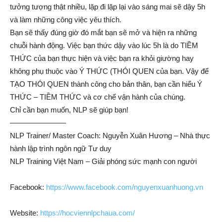
tưởng tượng thật nhiều, lặp đi lặp lại vào sáng mai sẽ dậy 5h
và làm những công việc yêu thích.
Bạn sẽ thấy đúng giờ đó mắt bạn sẽ mở và hiện ra những
chuỗi hành động. Việc bạn thức dậy vào lúc 5h là do TIỀM
THỨC của bạn thực hiện và việc bạn ra khỏi giường hay
không phụ thuộc vào Ý THỨC (THÓI QUEN của bạn. Vậy để
TẠO THÓI QUEN thành công cho bản thân, bạn cần hiểu Ý
THỨC – TIỀM THỨC và cơ chế vận hành của chúng.
Chỉ cần bạn muốn, NLP sẽ giúp bạn!
———————–
NLP Trainer/ Master Coach: Nguyễn Xuân Hương – Nhà thực
hành lập trình ngôn ngữ Tư duy
NLP Training Việt Nam – Giải phóng sức mạnh con người
Facebook:
https://www.facebook.com/nguyenxuanhuong.vn
Website:
https://hocviennlpchaua.com/