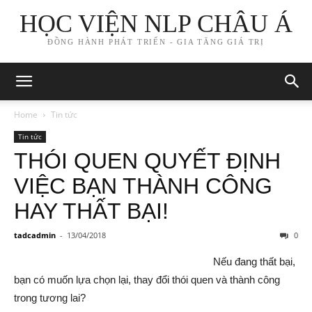
HỌC VIỆN NLP CHÂU Á
ĐỒNG HÀNH PHÁT TRIỂN - GIA TĂNG GIÁ TRỊ
Home
Tin tức
Tin tức
THÓI QUEN QUYẾT ĐỊNH
VIỆC BẠN THÀNH CÔNG
HAY THẤT BẠI!
tadcadmin
-
13/04/2018
0
Nếu đang thất bại,
bạn có muốn lựa chọn lại, thay đổi thói quen và thành công
trong tương lai?