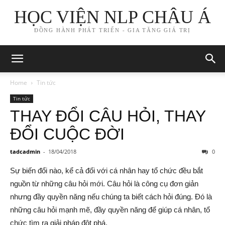
HỌC VIỆN NLP CHÂU Á
ĐỒNG HÀNH PHÁT TRIỂN - GIA TĂNG GIÁ TRỊ
Home
Tin tức
Tin tức
THAY ĐỔI CÂU HỎI, THAY
ĐỔI CUỘC ĐỜI
tadcadmin
-
18/04/2018
0
Sự biến đổi nào, kể cả đối với cá nhân hay tổ chức đều bắt
nguồn từ những câu hỏi mới. Câu hỏi là công cụ đơn giản
nhưng đầy quyền năng nếu chúng ta biết cách hỏi đúng. Đó là
những câu hỏi mạnh mẽ, đầy quyền năng để giúp cá nhân, tổ
chức tìm ra giải pháp đột phá.