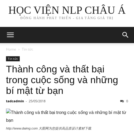
HỌC VIỆN NLP CHÂU Á
ĐỒNG HÀNH PHÁT TRIỂN - GIA TĂNG GIÁ TRỊ
Home
Tin tức
Tin tức
Thành công và thất bại
trong cuộc sống và những
bí mật từ bạn
tadcadmin
-
25/05/2018
0
http://www.daimg.com 大图网为您提供高品质设计素材下载