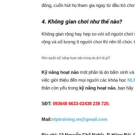
đông, cuốn hút họ tham gia ngay từ đầu trò chơi
4. Không gian chơi như thế nào?
Không gian rộng hay hẹp so với số người chơi 
rộng và số lượng ít người chơi thì nên tổ chức tr
Rèn luyện kỹ năng hoạt náo trong du lịch là gì?
Kỹ năng hoạt náo
một phần là do bẩm sinh và 
việc giới thiệu đến mọi người các khóa học
NLP
thân còn yếu trong
kỹ năng hoạt náo
, bạn hãy 
SĐT:
093648 6633-02438 238 720.
Mail:
nlptraining.vn@gmail.com
Địa chỉ: 13 Nguyễn Chế Nghĩa, P. Hàng Bài,