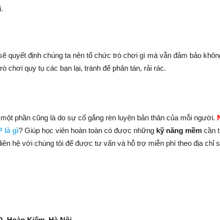
.
sẽ quyết định chúng ta nên tổ chức trò chơi gì mà vẫn đảm bảo khôn
ò chơi quy tụ các bạn lại, tránh để phân tán, rải rác.
một phần cũng là do sự cố gắng rèn luyện bản thân của mỗi người.
 là gì
? Giúp học viên hoàn toàn có được những
kỹ năng mềm
cần t
liên hệ với chúng tôi để được tư vấn và hỗ trợ miễn phí theo địa chỉ 
 Q. Hoàn Kiếm, Hà Nội