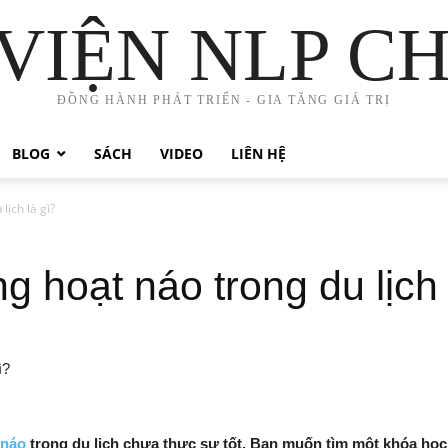
VIỆN NLP C
ĐỒNG HÀNH PHÁT TRIỂN - GIA TĂNG GIÁ TRỊ
BLOG
SÁCH
VIDEO
LIÊN HỆ
lịch là gì?
g hoạt náo trong du lịch 
 náo
trong du lịch chưa thực sự tốt. Bạn muốn tìm một khóa học 