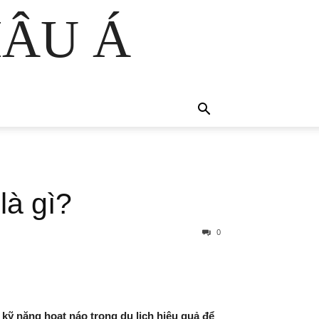
HÂU Á
là gì?
0
kỹ năng hoạt náo trong du lịch hiệu quả để