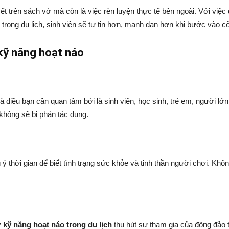
yết trên sách vở mà còn là việc rèn luyện thực tế bên ngoài. Với việc 
trong du lịch, sinh viên sẽ tự tin hơn, mạnh dạn hơn khi bước vào cô
 kỹ năng hoạt náo
à điều bạn cần quan tâm bởi là sinh viên, học sinh, trẻ em, người lớ
không sẽ bị phản tác dụng.
 ý thời gian để biết tình trạng sức khỏe và tinh thần người chơi. Kh
y
kỹ năng hoạt náo trong du lịch
thu hút sự tham gia của đông đảo 