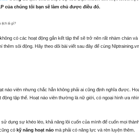
P của chúng tôi bạn sẽ làm chủ được điều đó.
lịch là gì?
hông có các hoạt động gắn kết tập thể sẽ trở nên rất nhàm chán và n
í thêm sôi động. Hãy theo dõi bài viết sau đây để cùng Nlptraining
hoạt náo viên nhưng chắc hẳn không phải ai cũng định nghĩa được. Ho
 động tập thể. Hoạt náo viên thường là nữ giới, có ngoại hình ưa nhì
 sử dụng sự khéo léo, khả năng lôi cuốn của mình để cuốn mọi thành 
 cũng có
kỹ năng hoạt náo
mà phải có năng lực và rèn luyện thêm.