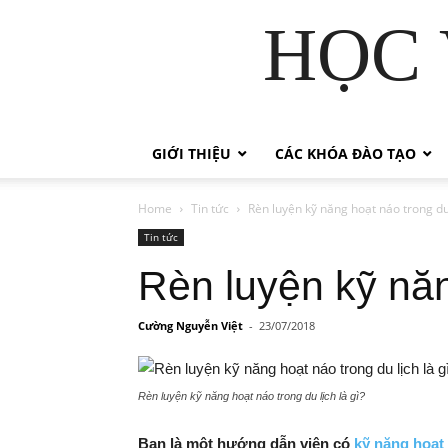
HỌC 
GIỚI THIỆU
CÁC KHÓA ĐÀO TẠO
Home
Tin tức
Rèn luyện kỹ năng hoạt náo trong du 
Tin tức
Rèn luyện kỹ năn
Cường Nguyễn Việt
-
23/07/2018
Rèn luyện kỹ năng hoạt náo trong du lịch là gì?
Bạn là một hướng dẫn viên có
kỹ năng hoạt