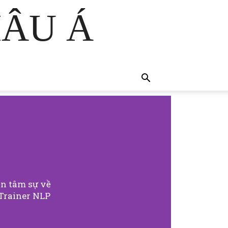
HÂU Á
ện tâm sự về
 Trainer NLP