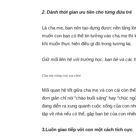
2. Dành thời gian ưu tiên cho từng đứa trẻ
Là cha mẹ, bạn nên tạo dựng được nền tảng lòng
muốn con bạn có thể tin tưởng vào cha mẹ thì k
khi muốn thực hiện điều gì đó trong tương lai.
Giữ mối liên hệ với trường học, bạn bè và các 
Cha mẹ cùng con vui chơi
Mối quan hệ tốt giữa cha mẹ và con cái còn thể
đơn giản chỉ nói “chào buổi sáng” hay “chúc ng
đang diễn ra xung quanh cuộc sống của con như
tập về nhà nếu có thể, gặp bạn bè của con nhiề
3.Luôn giao tiếp với con một cách tích cực