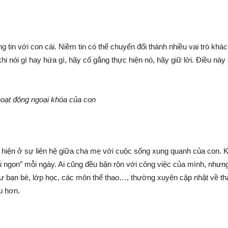
 tin với con cái. Niềm tin có thể chuyển đổi thành nhiều vai trò khá
hi nói gì hay hứa gì, hãy cố gắng thực hiện nó, hãy giữ lời. Điều nà
hoạt động ngoại khóa của con
 hiện ở sự liên hệ giữa cha mẹ với cuộc sống xung quanh của con. K
ủ ngon” mỗi ngày. Ai cũng đều bận rộn với công việc của mình, nhưng
 bạn bè, lớp học, các môn thể thao…, thường xuyên cập nhật về thàn
u hơn.