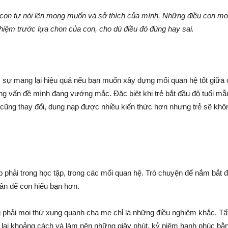
 con tự nói lên mong muốn và sở thích của mình. Những điều con mon
hiệm trước lựa chon của con, cho dù điều đó đúng hay sai.
c sự mang lại hiệu quả nếu bạn muốn xây dựng mối quan hệ tốt giữa
g vấn đề mình đang vướng mắc. Đặc biệt khi trẻ bắt đầu độ tuổi mẫu
ẻ cũng thay đổi, dung nạp được nhiều kiến thức hơn nhưng trẻ sẽ kh
phải trong học tập, trong các mối quan hệ. Trò chuyện để nắm bắt đ
hân để con hiểu bạn hơn.
g phải mọi thứ xung quanh cha mẹ chỉ là những điều nghiêm khắc. Tấ
 lại khoảng cách và làm nên những giây phút, kỷ niệm hạnh phúc bằ