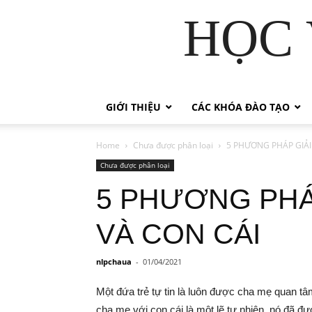
HỌC 
GIỚI THIỆU
CÁC KHÓA ĐÀO TẠO
Home
Chưa được phân loại
5 PHƯƠNG PHÁP GIẢ
Chưa được phân loại
5 PHƯƠNG PHÁ
VÀ CON CÁI
nlpchaua
-
01/04/2021
Một đứa trẻ tự tin là luôn được cha mẹ quan tâ
cha mẹ với con cái là một lẽ tự nhiên, nó đã đư