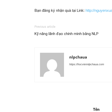
Bạn đăng ký nhận quà tại Link:
http://nguyenxu
Previous article
Kỹ năng lãnh đạo chính mình bằng NLP
nlpchaua
https://hocviennlpchaua.com
Tên