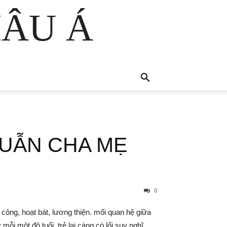
HÂU Á
HUẪN CHA MẸ
0
công, hoạt bát, lương thiện. mối quan hệ giữa
ỗi một độ tuổi, trẻ lại càng có lối suy nghĩ