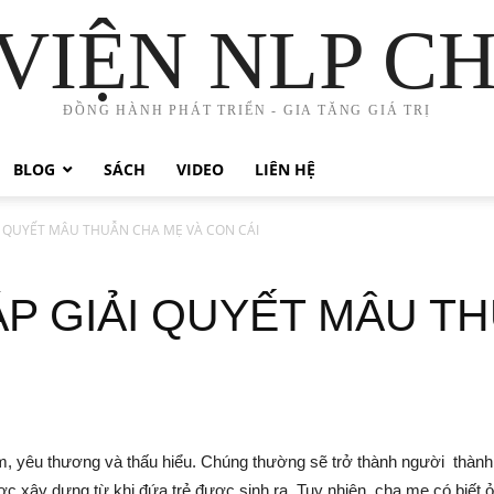
VIỆN NLP C
ĐỒNG HÀNH PHÁT TRIỂN - GIA TĂNG GIÁ TRỊ
BLOG
SÁCH
VIDEO
LIÊN HỆ
I QUYẾT MÂU THUẪN CHA MẸ VÀ CON CÁI
P GIẢI QUYẾT MÂU T
m, yêu thương và thấu hiểu. Chúng thường sẽ trở thành người thành 
ợc xây dựng từ khi đứa trẻ được sinh ra. Tuy nhiên, cha mẹ có biết ở m