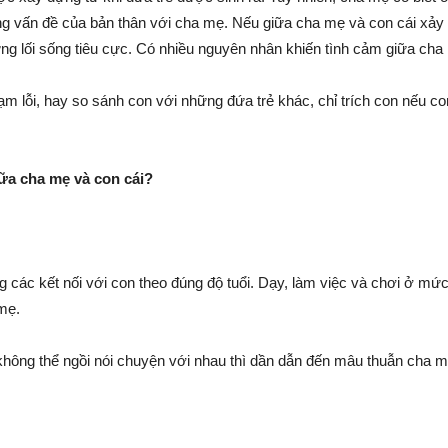
hững vấn đề của bản thân với cha mẹ. Nếu giữa cha mẹ và con cái xảy
ng lối sống tiêu cực. Có nhiều nguyên nhân khiến tình cảm giữa cha
m lỗi, hay so sánh con với những đứa trẻ khác, chỉ trích con nếu co
…
ữa cha mẹ và con cái?
 các kết nối với con theo đúng độ tuổi. Dạy, làm việc và chơi ở mứ
 mẹ.
không thể ngồi nói chuyện với nhau thì dần dẫn đến mâu thuẫn cha m