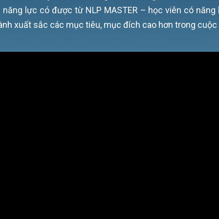
g năng lực có được từ NLP MASTER – học viên có năng
ành xuất sắc các mục tiêu, mục đích cao hơn trong cuộc