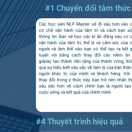
#1 Chuyển đổi tâm thức
Các học viên NLP Master sẽ đi sâu hơn vào 
cơ chế vận hành của tâm trí và cách bạn xử
thông tin. Bạn sẽ học các bí ẩn đằng sau cơ 
vận hành của tâm trí, thể lý và cảm xúc của 
người và làm thế nào bạn có thể tạo ra kết 
tuyệt vời bằng cách thay đổi các niềm tin
giánày tạo thành nền tảng của thành công, th
qua sự hiểu biết sâu sắc về tâm lý của bản thân
người khác trị của mình và khách hàng. Với
thay đổi trong ý thức này, bạn trở nên nhận t
sâu sắc hơn về cách chính bạn là người tạo
cuộc sống và kết quả của chính mình.
#4 Thuyết trình hiệu quả