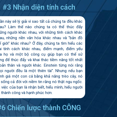
#3 Nhận diện tính cách
ần này sẽ lý giải vì sao tất cả chúng ta đều khác
au? Làm thế nào chúng ta có thể thúc đẩy
ững người khác nhau, với những tính cách khác
au, những nền văn hóa khác nhau và “bản đồ
ế giới” khác nhau? Ở đây, chúng ta tìm hiểu các
ại tính cách khác nhau, điểm mạnh, điểm yếu
a họ và một bộ công cụ giúp bạn có thể sử
ng để thúc đẩy và khai thác tiềm năng tốt nhất
bản thân và người khác. Einstein từng nói rằng
ọi người đều là một thiên tài”. Nhưng nếu bạn
nh giá một con cá bằng khả năng trèo cây, nó
 sống cả đời với niềm tin rằng nó thật ngu ngốc.
 việc của bạn là nhận biết, hiểu mình, hiểu người
 thành công và hạnh phúc hơn.
#6 Chiến lược thành CÔNG