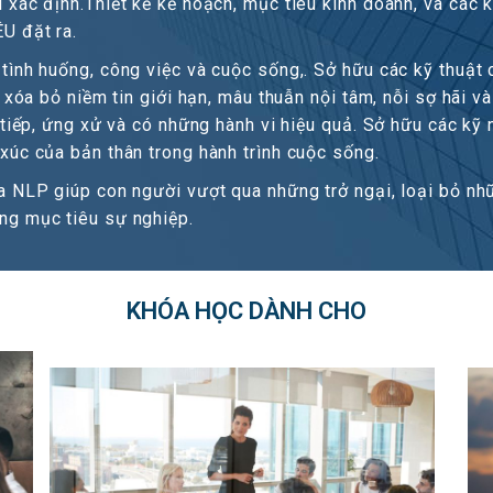
xác định.Thiết kế kế hoạch, mục tiêu kinh doanh, và các 
U đặt ra.
ình huống, công việc và cuộc sống,. Sở hữu các kỹ thuật 
 xóa bỏ niềm tin giới hạn, mâu thuẫn nội tâm, nỗi sợ hãi 
tiếp, ứng xử và có những hành vi hiệu quả. Sở hữu các kỹ 
xúc của bản thân trong hành trình cuộc sống.
a NLP giúp con người vượt qua những trở ngại, loại bỏ nh
ng mục tiêu sự nghiệp.
KHÓA HỌC DÀNH CHO