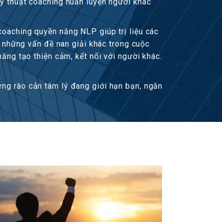
kỹ thuật coaching huấn luyện người khác
coaching quyền năng NLP giúp trị liệu các
và những vấn đề nan giải khác trong cuộc
năng tạo thiện cảm, kết nối với người khác.
ững rào cản tâm lý đang giới hạn bạn, ngăn