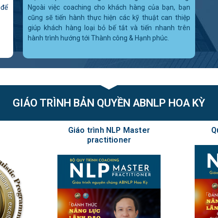
 để
Ngoài việc coaching cho khách hàng của bạn, bạn
cũng sẽ tiến hành thực hiện các kỹ thuật can thiệp
giúp khách hàng loại bỏ bế tắt và tiến nhanh trên
hành trình hướng tới Thành công & Hạnh phúc.
GIÁO TRÌNH BẢN QUYỀN ABNLP HOA KỲ
Giáo trình NLP Master
Q
practitioner