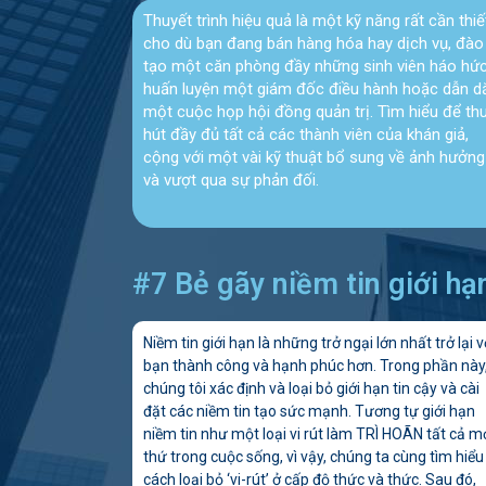
Thuyết trình hiệu quả là một kỹ năng rất cần thiế
cho dù bạn đang bán hàng hóa hay dịch vụ, đào
tạo một căn phòng đầy những sinh viên háo hức
huấn luyện một giám đốc điều hành hoặc dẫn d
một cuộc họp hội đồng quản trị. Tìm hiểu để th
hút đầy đủ tất cả các thành viên của khán giả,
cộng với một vài kỹ thuật bổ sung về ảnh hưởng
và vượt qua sự phản đối.
#7 Bẻ gãy niềm tin giới hạ
Niềm tin giới hạn là những trở ngại lớn nhất trở lại v
bạn thành công và hạnh phúc hơn.
Trong phần này
chúng tôi xác định và loại bỏ giới hạn tin cậy và cài
đặt các niềm tin tạo sức mạnh.
Tương tự giới hạn
niềm tin như một loại vi rút làm TRÌ HOÃN tất cả m
thứ trong cuộc sống, vì vậy, chúng ta cùng tìm hiểu
cách loại bỏ ‘vi-rút’ ở cấp độ thức và thức.
Sau đó,