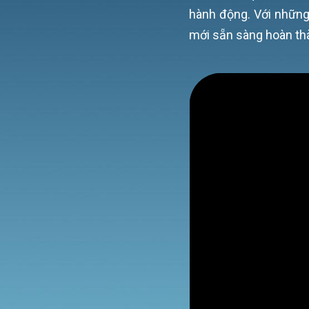
hành động. Với nhữn
mới sẵn sàng hoàn th