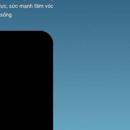
 lực, sức mạnh tầm vóc
 sống.