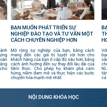
B
BẠN MUỐN PHÁT TRIỂN SỰ
T
NGHIỆP ĐÀO TẠO VÀ TƯ VẤN MỘT
H
CÁCH CHUYÊN NGHIỆP HƠN
Hành
Vớ
Mở rộng sự nghiệp của bạn, bằng cách
hứng
bạ
mang đến các giá trị tuyệt vời hơn cho
toàn
sâ
khách hàng của bạn ở cấp độ sâu hơn, bằng
năng
ch
cách ảnh hưởng đến sự thay đổi lâu dài của
 cho
NL
tiềm thức. Cho phép họ khám phá cảm
tă
hứng, niềm đam mê và thực hiện các bước
cả
chuyển hóa mạnh mẽ nhất.
NỘI DUNG KHÓA HỌC