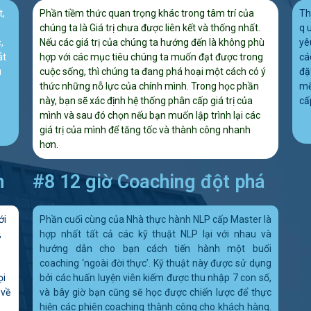
t,
Phần tiềm thức quan trọng khác trong tâm trí của
Th
chúng ta là Giá trị chưa được liên kết và thống nhất.
q 
,
Nếu các giá trị của chúng ta hướng đến là không phù
yê
ắt
hợp với các mục tiêu chúng ta muốn đạt được trong
cá
u
cuộc sống, thì chúng ta đang phá hoại một cách có ý
đặ
thức những nỗ lực của chính mình. Trong học phần
mẽ
này, bạn sẽ xác định hệ thống phân cấp giá trị của
cấ
mình và sau đó chọn nếu bạn muốn lập trình lại các
giá trị của mình để tăng tốc và thành công nhanh
hơn.
n
#8 12 giờ Coaching đột phá
ới
Phần cuối cùng của Nhà thực hành NLP cấp Master là
,
hợp nhất tất cả các kỹ thuật NLP lại với nhau và
hướng dẫn cho bạn cách tiến hành một buổi
coaching ‘ngoài đời thực’. Kỹ thuật này được sử dụng
ọi
bởi các huấn luyện viên kiếm được thu nhập 7 con số,
 về
và bây giờ bạn cũng sẽ học được chiến lược để thực
hiện các phiên coaching thành công cho khách hàng.