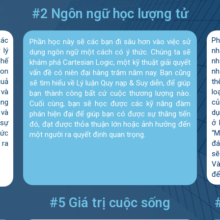
#2 Ngôn ngữ học lượng tử
các
Ph
Phần học này sẽ các bạn đi sâu hơn vào việc sử
 lý
nh
dụng ngôn ngữ một cách có ý thức. Chúng ta sẽ
chế
nh
khám phá Cartesian Logic, một kỹ thuật giải quyết
con
nh
vấn đề có niên đại hàng trăm năm nay. Bạn cũng
quả
th
sẽ tìm hiểu về Lý luận Quy nạp & Suy diễn, để giúp
 và
lo
bạn thành công bất cứ cuộc thương lượng nào.
ông
củ
Cuối cùng, bạn sẽ học được các kỹ năng đàm
 và
dụ
phán hiện đại để giúp bạn có được sự thăng tiến
 sự
ở 
đó, đạt được thỏa thuận lớn hoặc ảnh hưởng đến
hức
“M
một người ra quyết định quan trọng.
 ra
đá
sẽ
Và
để
#5 Giá trị cuộc sống