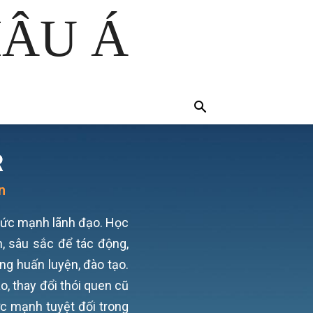
HÂU Á
R
n
sức mạnh lãnh đạo.
Học
n, sâu sắc để tác động,
ong huấn luyện, đào tạo.
o, thay đổi thói quen cũ
ức mạnh tuyệt đối trong