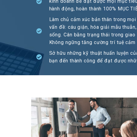
kinh doanh để đạt được mọi mục tiêu 
hành động, hoàn thành 100% MỤC TIÊ
Làm chủ cảm xúc bản thân trong mọi t
vấn đề: cáu giận, hóa giải mẫu thuẫn,
sống. Cân bằng trạng thái trong giao 
Không ngững tăng cường trí tuệ cảm 
Sở hữu những kỹ thuật huấn luyện củ
bạn đến thành công để đạt được nhữ