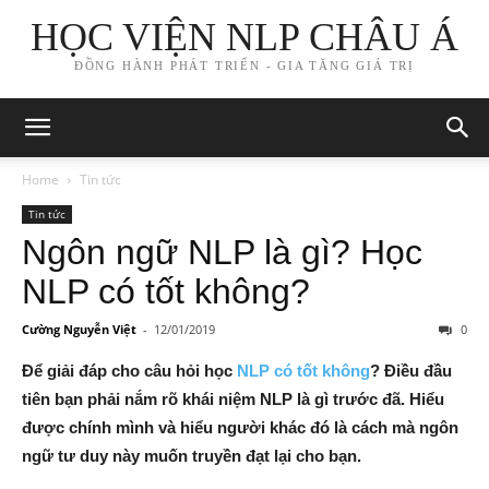
HỌC VIỆN NLP CHÂU Á
ĐỒNG HÀNH PHÁT TRIỂN - GIA TĂNG GIÁ TRỊ
Home
Tin tức
Tin tức
Ngôn ngữ NLP là gì? Học
NLP có tốt không?
Cường Nguyễn Việt
-
12/01/2019
0
Để giải đáp cho câu hỏi học
NLP có tốt không
? Điều đầu
tiên bạn phải nắm rõ khái niệm NLP là gì trước đã. Hiểu
được chính mình và hiểu người khác đó là cách mà ngôn
ngữ tư duy này muốn truyền đạt lại cho bạn.