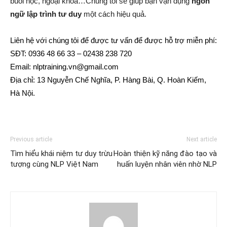
buổi học, ngoại khóa…Chúng tôi sẽ giúp bạn vận dụng
ngôn
ngữ lập trình tư duy
một cách hiệu quả.
Liên hệ với chúng tôi để được tư vấn để được hỗ trợ miễn phí:
SĐT: 0936 48 66 33 – 02438 238 720
Email: nlptraining.vn@gmail.com
Địa chỉ: 13 Nguyễn Chế Nghĩa, P. Hàng Bài, Q. Hoàn Kiếm,
Hà Nội.
Previous article
Next article
Tìm hiểu khái niệm tư duy trừu
Hoàn thiện kỹ năng đào tạo và
tượng cùng NLP Việt Nam
huấn luyện nhân viên nhờ NLP