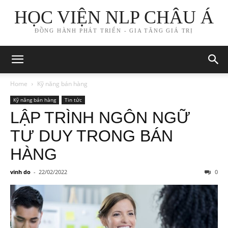
HỌC VIỆN NLP CHÂU Á
ĐỒNG HÀNH PHÁT TRIỂN - GIA TĂNG GIÁ TRỊ
Home
Kỹ năng bán hàng
Kỹ năng bán hàng
Tin tức
LẬP TRÌNH NGÔN NGỮ
TƯ DUY TRONG BÁN
HÀNG
vinh do
-
22/02/2022
0