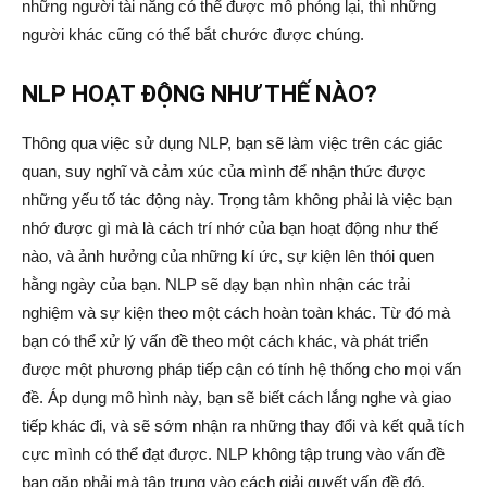
những người tài năng có thể được mô phỏng lại, thì những
người khác cũng có thể bắt chước được chúng.
NLP HOẠT ĐỘNG NHƯ THẾ NÀO?
Thông qua việc sử dụng NLP, bạn sẽ làm việc trên các giác
quan, suy nghĩ và cảm xúc của mình để nhận thức được
những yếu tố tác động này. Trọng tâm không phải là việc bạn
nhớ được gì mà là cách trí nhớ của bạn hoạt động như thế
nào, và ảnh hưởng của những kí ức, sự kiện lên thói quen
hằng ngày của bạn. NLP sẽ dạy bạn nhìn nhận các trải
nghiệm và sự kiện theo một cách hoàn toàn khác. Từ đó mà
bạn có thể xử lý vấn đề theo một cách khác, và phát triển
được một phương pháp tiếp cận có tính hệ thống cho mọi vấn
đề. Áp dụng mô hình này, bạn sẽ biết cách lắng nghe và giao
tiếp khác đi, và sẽ sớm nhận ra những thay đổi và kết quả tích
cực mình có thể đạt được. NLP không tập trung vào vấn đề
bạn gặp phải mà tập trung vào cách giải quyết vấn đề đó.