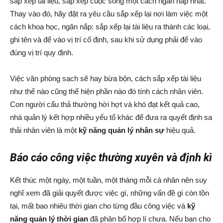
sắp xếp tài liệu, sắp xếp cuộc sống một cách ngăn nắp nhất.
Thay vào đó, hãy đặt ra yêu cầu sắp xếp lại nơi làm việc một
cách khoa học, ngăn nắp: sắp xếp lại tài liệu ra thành các loại,
ghi tên và để vào vị trí cố định, sau khi sử dụng phải để vào
đúng vị trí quy định.
Việc văn phòng sạch sẽ hay bừa bộn, cách sắp xếp tài liệu
như thế nào cũng thể hiện phần nào đó tính cách nhân viên.
Con người cẩu thả thường hời hợt và khó đạt kết quả cao,
nhà quản lý kết hợp nhiều yếu tố khác để đưa ra quyết định sa
thải nhân viên là một
kỹ năng quản lý nhân sự
hiệu quả.
Báo cáo công việc thường xuyên và định kì
Kết thúc một ngày, một tuần, một tháng mỗi cá nhân nên suy
nghĩ xem đã giải quyết được việc gì, những vấn đề gì còn tồn
tại, mất bao nhiêu thời gian cho từng đầu công việc và
kỹ
năng quản lý thời gian
đã phân bổ hợp lí chưa. Nếu bạn cho