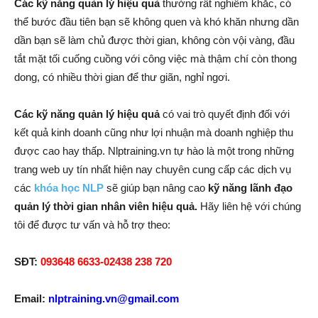
Các kỹ năng quản lý hiệu quả
thường rất nghiêm khắc, có
thể bước đầu tiên bạn sẽ không quen và khó khăn nhưng dần
dần bạn sẽ làm chủ được thời gian, không còn vội vàng, đầu
tắt mặt tối cuống cuồng với công việc mà thậm chí còn thong
dong, có nhiều thời gian để thư giãn, nghỉ ngơi.
Các kỹ năng quản lý hiệu quả
có vai trò quyết định đối với
kết quả kinh doanh cũng như lợi nhuận mà doanh nghiệp thu
được cao hay thấp. Nlptraining.vn tự hào là một trong những
trang web uy tín nhất hiện nay chuyên cung cấp các dịch vụ
các
khóa học NLP
sẽ giúp bạn nâng cao
kỹ năng lãnh đạo
quản lý thời gian nhân viên hiệu quả.
Hãy liên hệ với chúng
tôi để được tư vấn và hỗ trợ theo:
SĐT:
093648 6633-02438 238 720
Email:
nlptraining.vn@gmail.com