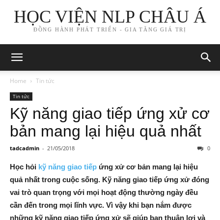
HỌC VIỆN NLP CHÂU Á
ĐỒNG HÀNH PHÁT TRIỂN - GIA TĂNG GIÁ TRỊ
Home
Tin tức
Tin tức
Kỹ năng giao tiếp ứng xử cơ
bản mang lại hiệu quả nhất
tadcadmin
-
21/05/2018
0
Học hỏi
kỹ năng giao tiếp
ứng xử cơ bản mang lại hiệu
quả nhất trong cuộc sống. Kỹ năng giao tiếp ứng xử đóng
vai trò quan trọng với mọi hoạt động thường ngày đều
cần đến trong mọi lĩnh vực. Vì vậy khi bạn nắm được
những kỹ năng giao tiếp ứng xử sẽ giúp bạn thuận lợi và