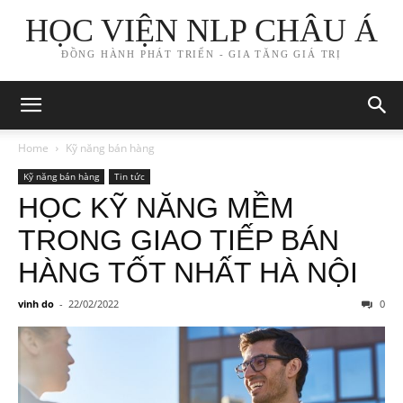
HỌC VIỆN NLP CHÂU Á
ĐỒNG HÀNH PHÁT TRIỂN - GIA TĂNG GIÁ TRỊ
Home
Kỹ năng bán hàng
Kỹ năng bán hàng
Tin tức
HỌC KỸ NĂNG MỀM
TRONG GIAO TIẾP BÁN
HÀNG TỐT NHẤT HÀ NỘI
vinh do
-
22/02/2022
0