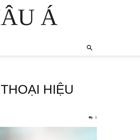
HÂU Á
THOẠI HIỆU
0