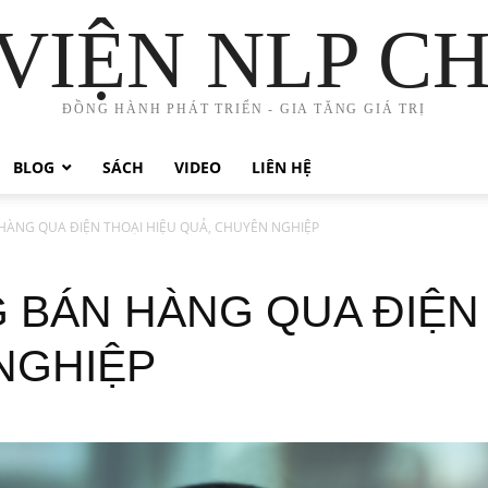
VIỆN NLP C
ĐỒNG HÀNH PHÁT TRIỂN - GIA TĂNG GIÁ TRỊ
BLOG
SÁCH
VIDEO
LIÊN HỆ
HÀNG QUA ĐIỆN THOẠI HIỆU QUẢ, CHUYÊN NGHIỆP
 BÁN HÀNG QUA ĐIỆN 
NGHIỆP