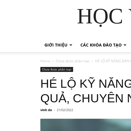
HỌC 
GIỚI THIỆU
CÁC KHÓA ĐÀO TẠO
Home
Chưa được phân loại
HÉ LỘ KỸ NĂNG BÁN 
Chưa được phân loại
HÉ LỘ KỸ NĂNG
QUẢ, CHUYÊN 
vinh do
-
21/02/2022