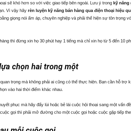
oại sẽ khó hơn so với việc giao tiếp bên ngoài. Lưu ý trong
kỹ năng 
ạn. Vì vậy hãy
rèn luyện kỹ năng bán hàng qua điện thoại hiệu qu
ng giọng nói ấm áp, chuyên nghiệp và phải thể hiện sự tôn trọng vớ
ng thì đừng xin họ 30 phút hay 1 tiếng mà chỉ xin họ từ 5 đến 10 ph
lựa chọn hai trong một
 quan trọng mà không phải ai cũng có thể thực hiện. Bạn cần hỗ trợ k
họn vào hai thời điểm khác nhau.
huyết phục mà hãy đẩy lùi hoặc bẻ lái cuộc hội thoại sang một vấn đ
 cuộc gọi thì phải mở đường cho một cuộc gọi hoặc cuộc gặp tiếp the
sau mỗi cuộc gọi