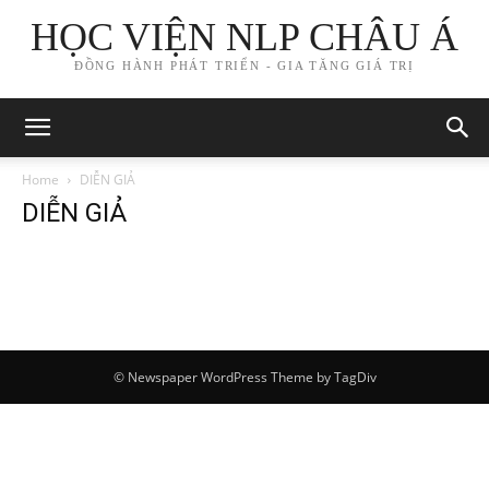
HỌC VIỆN NLP CHÂU Á
ĐỒNG HÀNH PHÁT TRIỂN - GIA TĂNG GIÁ TRỊ
Home
DIỄN GIẢ
DIỄN GIẢ
© Newspaper WordPress Theme by TagDiv