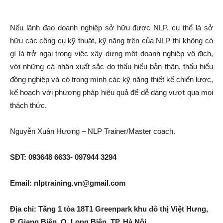
Nếu lãnh đạo doanh nghiệp sở hữu được NLP, cụ thể là sở
hữu các công cụ kỹ thuật, kỹ năng trên của NLP thì không có
gì là trở ngại trong việc xây dựng một doanh nghiệp vô địch,
với những cá nhân xuất sắc do thấu hiểu bản thân, thấu hiểu
đồng nghiệp và có trong mình các kỹ năng thiết kế chiến lược,
kế hoạch với phương pháp hiệu quả để dễ dàng vượt qua mọi
thách thức.
Nguyễn Xuân Hương – NLP Trainer/Master coach.
SĐT: 093648 6633-
097944 3294
Email: nlptraining.vn@gmail.com
Địa chỉ: Tầng 1 tòa 18T1 Greenpark khu đô thị Việt Hưng,
P. Giang Biên, Q. Long Biên, TP. Hà Nội