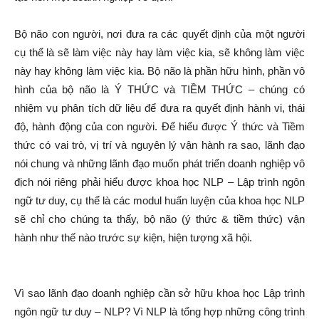
Bộ não con người, nơi đưa ra các quyết định của một người
cụ thể là sẽ làm việc này hay làm việc kia, sẽ không làm việc
này hay không làm việc kia. Bộ não là phần hữu hình, phần vô
hình của bộ não là Ý THỨC và TIỀM THỨC – chúng có
nhiệm vụ phân tích dữ liệu để đưa ra quyết định hành vi, thái
độ, hành động của con người. Để hiểu được Ý thức và Tiềm
thức có vai trò, vị trí và nguyên lý vận hành ra sao, lãnh đạo
nói chung và những lãnh đạo muốn phát triển doanh nghiệp vô
địch nói riêng phải hiểu được khoa học NLP – Lập trình ngôn
ngữ tư duy, cụ thể là các modul huấn luyện của khoa học NLP
sẽ chỉ cho chúng ta thấy, bộ não (ý thức & tiềm thức) vận
hành như thế nào trước sự kiện, hiện tượng xã hội.
Vì sao lãnh đạo doanh nghiệp cần sở hữu khoa học Lập trình
ngôn ngữ tư duy – NLP? Vì NLP là tổng hợp những công trình