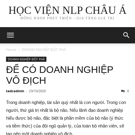
HỌC VIỆN NLP CHÂU Á
ĐỒNG HÀNH PHÁT TRIỂN - GIA TĂNG GIÁ TRỊ
Home
DOANH NGHIỆP ĐỘT PHÁ
DOANH NGHIỆP ĐỘT PHÁ
ĐỂ CÓ DOANH NGHIỆP
VÔ ĐỊCH
tadcadmin
-
23/10/2020
0
Trong doanh nghiệp, tài sản quý nhất là con người. Trong con
người, thứ giá trị nhất là bộ não. Nếu lãnh đạo doanh nghiệp
hiểu được bộ não, đặc biệt là phần mềm của bộ não (ý thức
và tiềm thức) của đội ngũ quản lý, của toàn bộ nhân viên, sẽ
tạo nên một doanh nghiệp vô địch.