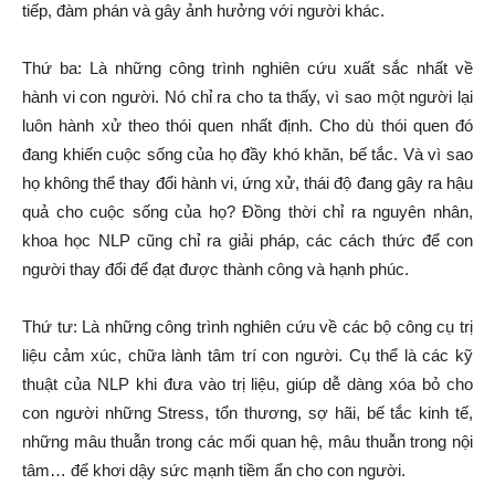
tiếp, đàm phán và gây ảnh hưởng với người khác.
Thứ ba: Là những công trình nghiên cứu xuất sắc nhất về
hành vi con người. Nó chỉ ra cho ta thấy, vì sao một người lại
luôn hành xử theo thói quen nhất định. Cho dù thói quen đó
đang khiến cuộc sống của họ đầy khó khăn, bế tắc. Và vì sao
họ không thể thay đổi hành vi, ứng xử, thái độ đang gây ra hậu
quả cho cuộc sống của họ? Đồng thời chỉ ra nguyên nhân,
khoa học NLP cũng chỉ ra giải pháp, các cách thức để con
người thay đổi để đạt được thành công và hạnh phúc.
Thứ tư: Là những công trình nghiên cứu về các bộ công cụ trị
liệu cảm xúc, chữa lành tâm trí con người. Cụ thể là các kỹ
thuật của NLP khi đưa vào trị liệu, giúp dễ dàng xóa bỏ cho
con người những Stress, tổn thương, sợ hãi, bế tắc kinh tế,
những mâu thuẫn trong các mối quan hệ, mâu thuẫn trong nội
tâm… để khơi dậy sức mạnh tiềm ẩn cho con người.