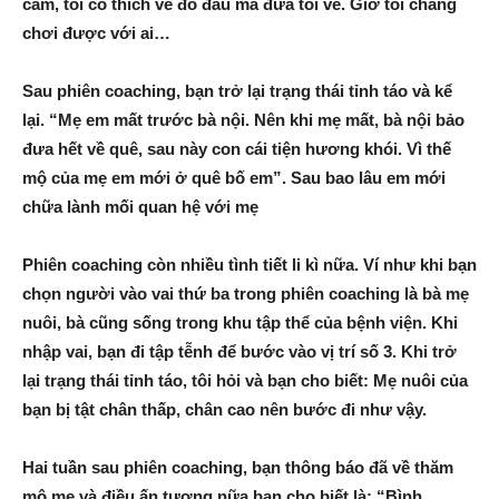
cẩm, tôi có thích về đó đâu mà đưa tôi về. Giờ tôi chẳng
chơi được với ai…
Sau phiên coaching, bạn trở lại trạng thái tỉnh táo và kể
lại. “Mẹ em mất trước bà nội. Nên khi mẹ mất, bà nội bảo
đưa hết về quê, sau này con cái tiện hương khói. Vì thế
mộ của mẹ em mới ở quê bố em”.
Sau bao lâu em mới
chữa lành mối quan hệ với mẹ
Phiên coaching còn nhiều tình tiết li kì nữa. Ví như khi bạn
chọn người vào vai thứ ba trong phiên coaching là bà mẹ
nuôi, bà cũng sống trong khu tập thể của bệnh viện. Khi
nhập vai, bạn đi tập tễnh để bước vào vị trí số 3. Khi trở
lại trạng thái tỉnh táo, tôi hỏi và bạn cho biết: Mẹ nuôi của
bạn bị tật chân thấp, chân cao nên bước đi như vậy.
Hai tuần sau phiên coaching, bạn thông báo đã về thăm
mộ mẹ và điều ấn tượng nữa bạn cho biết là: “Bình