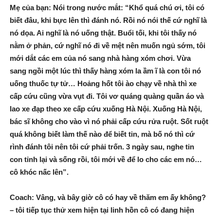
Mẹ của bạn: Nói trong nước mắt: “Khổ quá chú ơi, tôi có
biết đâu, khi bực lên thì đánh nó. Rồi nó nói thế cứ nghĩ là
nó dọa. Ai nghĩ là nó uống thật. Buổi tối, khi tôi thấy nó
nằm ở phản, cứ nghĩ nó đi về mệt nên muốn ngủ sớm, tôi
mới dắt các em của nó sang nhà hàng xóm chơi. Vừa
sang ngồi một lúc thì thấy hàng xóm la ầm ĩ là con tôi nó
uống thuốc tự tử… Hoảng hốt tôi ào chạy về nhà thì xe
cấp cứu cũng vừa vụt đi. Tôi vơ quáng quàng quần áo và
lao xe đạp theo xe cấp cứu xuống Hà Nội. Xuống Hà Nội,
bác sĩ không cho vào vì nó phải cấp cứu rửa ruột. Sốt ruột
quá không biết làm thế nào để biết tin, mà bố nó thì cứ
rình đánh tôi nên tôi cứ phải trốn. 3 ngày sau, nghe tin
con tỉnh lại và sống rồi, tôi mới về để lo cho các em nó…
cô khóc nấc lên”.
Coach: Vâng, và bây giờ cô có hay về thăm em ấy không?
– tôi tiếp tục thử xem hiện tại linh hồn cô có đang hiện