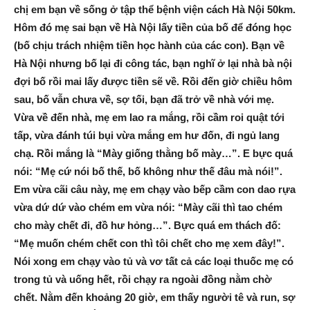
chị em bạn về sống ở tập thể bệnh viện cách Hà Nội 50km.
Hôm đó mẹ sai bạn về Hà Nội lấy tiền của bố để đóng học
(bố chịu trách nhiệm tiền học hành của các con). Bạn về
Hà Nội nhưng bố lại đi công tác, bạn nghĩ ở lại nhà bà nội
đợi bố rồi mai lấy được tiền sẽ về. Rồi đến giờ chiều hôm
sau, bố vẫn chưa về, sợ tối, bạn đã trở về nhà với mẹ.
Vừa về đến nhà, mẹ em lao ra mắng, rồi cầm roi quật tới
tấp, vừa đánh túi bụi vừa mắng em hư đốn, đi ngủ lang
chạ. Rồi mắng là “Mày giống thằng bố mày…”. E bực quá
nói: “Mẹ cứ nói bố thế, bố không như thế đâu mà nói!”.
Em vừa cãi câu này, mẹ em chạy vào bếp cầm con dao rựa
vừa dứ dứ vào chém em vừa nói: “Mày cãi thì tao chém
cho mày chết đi, đồ hư hỏng…”. Bực quá em thách đố:
“Mẹ muốn chém chết con thì tôi chết cho mẹ xem đây!”.
Nói xong em chạy vào tủ và vơ tất cả các loại thuốc mẹ có
trong tủ và uống hết, rồi chạy ra ngoài đồng nằm chờ
chết. Nằm đến khoảng 20 giờ, em thấy người tê và run, sợ