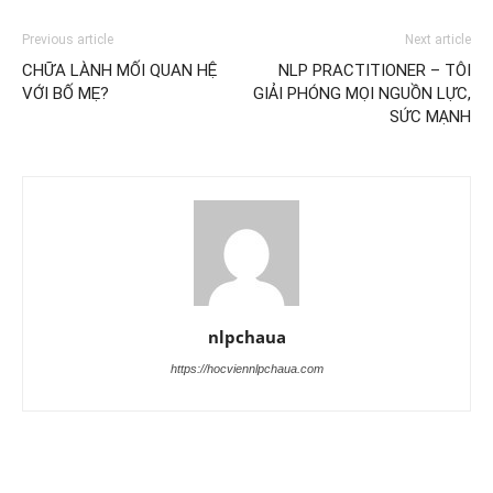
Previous article
Next article
CHỮA LÀNH MỐI QUAN HỆ
NLP PRACTITIONER – TÔI
VỚI BỐ MẸ?
GIẢI PHÓNG MỌI NGUỒN LỰC,
SỨC MẠNH
nlpchaua
https://hocviennlpchaua.com