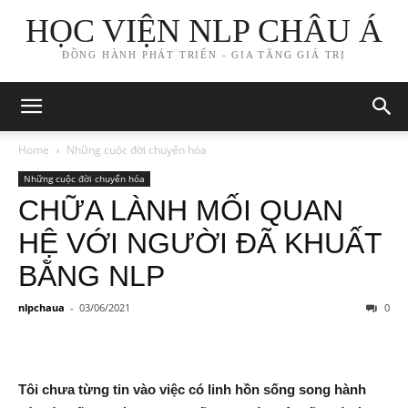
HỌC VIỆN NLP CHÂU Á
ĐỒNG HÀNH PHÁT TRIỂN - GIA TĂNG GIÁ TRỊ
Home
Những cuộc đời chuyển hóa
Những cuộc đời chuyển hóa
CHỮA LÀNH MỐI QUAN
HỆ VỚI NGƯỜI ĐÃ KHUẤT
BẰNG NLP
nlpchaua
-
03/06/2021
0
Tôi chưa từng tin vào việc có linh hồn sống song hành