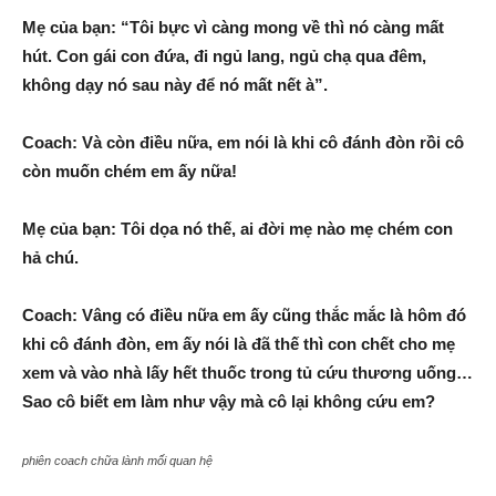
Mẹ của bạn: “Tôi bực vì càng mong về thì nó càng mất
hút. Con gái con đứa, đi ngủ lang, ngủ chạ qua đêm,
không dạy nó sau này để nó mất nết à”.
Coach: Và còn điều nữa, em nói là khi cô đánh đòn rồi cô
còn muốn chém em ấy nữa!
Mẹ của bạn: Tôi dọa nó thế, ai đời mẹ nào mẹ chém con
hả chú.
Coach: Vâng có điều nữa em ấy cũng thắc mắc là hôm đó
khi cô đánh đòn, em ấy nói là đã thế thì con chết cho mẹ
xem và vào nhà lấy hết thuốc trong tủ cứu thương uống…
Sao cô biết em làm như vậy mà cô lại không cứu em?
phiên coach chữa lành mối quan hệ