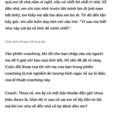
quá em về nhà nằm vì nghĩ, nếu có chết thì chết ở nhà. Về
đến nhà, em chỉ còn nhớ trước khi mình lịm đi (mê man
bất tỉnh), em thấy mẹ dắt hai đứa em bỏ đi. Từ đó đến tận
bây giờ, em vẫn luôn day dứt với câu hỏi: “Vì sao mẹ biết
như vậy mà lại cố tình để mình chết!”.
Chữa lành mối quan hệ trong tâm
Vào phiên coaching, khi tôi cho bạn nhập vào vai người
mẹ để lí giải với bạn mọi tình tiết, thì vấn đề đã rõ ràng.
Cuộc đối thoại của tôi với mẹ của bạn trong phiên
coaching là trải nghiệm ấn tượng kinh ngạc về sự kì diệu
của kĩ thuật coaching này.
Coach: Thưa cô, em ấy có một băn khoăn đến giờ chưa
hiểu được là, hôm đó vì sao cô sai em về lấy tiền từ bố,
mà khi em vừa về đến nhà cô lại đánh đòn em?