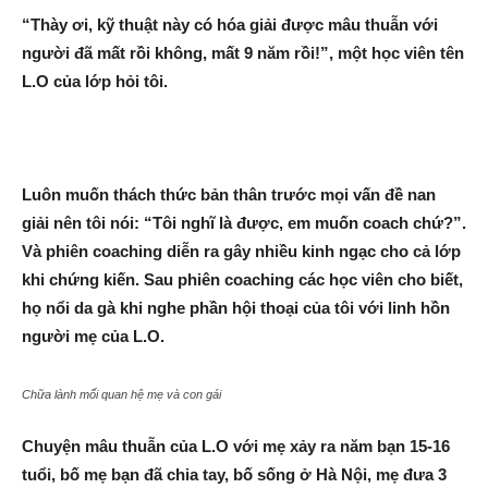
“Thày ơi, kỹ thuật này có hóa giải được mâu thuẫn với
người đã mất rồi không, mất 9 năm rồi!”, một học viên tên
L.O của lớp hỏi tôi.
Luôn muốn thách thức bản thân trước mọi vấn đề nan
giải nên tôi nói: “Tôi nghĩ là được, em muốn coach chứ?”.
Và phiên coaching diễn ra gây nhiều kinh ngạc cho cả lớp
khi chứng kiến. Sau phiên coaching các học viên cho biết,
họ nổi da gà khi nghe phần hội thoại của tôi với linh hồn
người mẹ của L.O.
Chữa lành mối quan hệ mẹ và con gái
Chuyện mâu thuẫn của L.O với mẹ xảy ra năm bạn 15-16
tuổi, bố mẹ bạn đã chia tay, bố sống ở Hà Nội, mẹ đưa 3