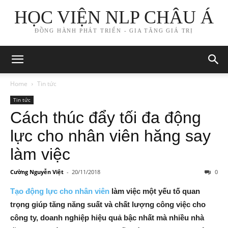
HỌC VIỆN NLP CHÂU Á
ĐỒNG HÀNH PHÁT TRIỂN - GIA TĂNG GIÁ TRỊ
Home
Tin tức
Tin tức
Cách thúc đẩy tối đa động
lực cho nhân viên hăng say
làm việc
Cường Nguyễn Việt
-
20/11/2018
0
Tạo động lực cho nhân viên
làm việc một yếu tố quan
trọng giúp tăng năng suất và chất lượng công việc cho
công ty, doanh nghiệp hiệu quả bậc nhất mà nhiều nhà