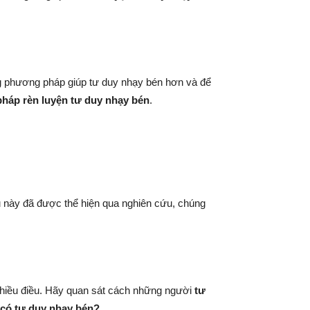
ng phương pháp giúp tư duy nhạy bén hơn và để
háp rèn luyện tư duy nhạy bén
.
u này đã được thể hiện qua nghiên cứu, chúng
nhiều điều. Hãy quan sát cách những người
tư
 có tư duy nhạy bén?