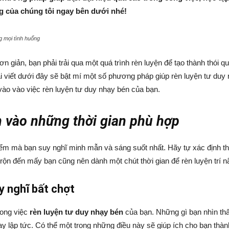
 của chúng tôi ngay bên dưới nhé!
g mọi tình huống
ơn giản, bạn phải trải qua một quá trình rèn luyện để tạo thành thói q
ài viết dưới đây sẽ bật mí một số phương pháp giúp rèn luyện tư duy
ào vào việc rèn luyện tư duy nhạy bén của bạn.
n vào những thời gian phù hợp
iểm mà bạn suy nghĩ minh mẫn và sáng suốt nhất. Hãy tự xác định 
 rộn đến mấy bạn cũng nên dành một chút thời gian để rèn luyện trí 
uy nghĩ bất chợt
rong việc
rèn luyện tư duy nhạy bén
của bạn. Những gì bạn nhìn thấ
gay lập tức. Có thể một trong những điều này sẽ giúp ích cho bạn thà