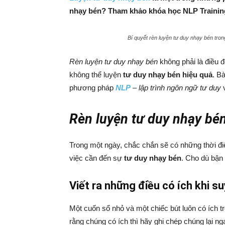
nhạy bén? Tham khảo khóa học NLP Training
Bí quyết rèn luyện tư duy nhạy bén tron
Rèn luyện tư duy nhạy bén
không phải là điều đ
không thể luyện
tư duy nhạy bén hiệu quả
. B
phương pháp
NLP
– lập trình ngôn ngữ tư duy
v
Rèn luyện tư duy nhạy bé
Trong một ngày, chắc chắn sẽ có những thời đ
việc cần đến sự
tư duy nhạy bén
. Cho dù bận
Viết ra những điều có ích khi s
Một cuốn sổ nhỏ và một chiếc bút luôn có ích t
rằng chúng có ích thì hãy ghi chép chúng lại n