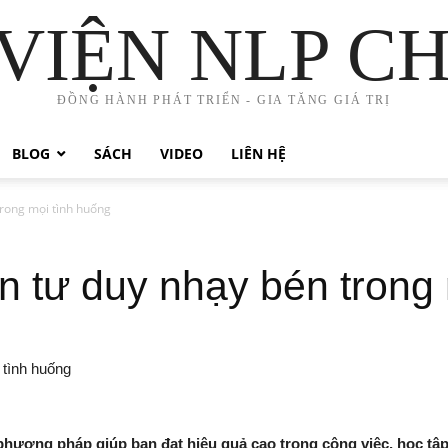
VIỆN NLP C
ĐỒNG HÀNH PHÁT TRIỂN - GIA TĂNG GIÁ TRỊ
BLOG
SÁCH
VIDEO
LIÊN HỆ
trong mọi tình huống
ện tư duy nhạy bén trong
hương pháp giúp bạn đạt hiệu quả cao trong công việc, học tập 