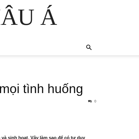
HÂU Á
 mọi tình huống
0
và sinh hoạt. Vậy làm sao để có tư duy