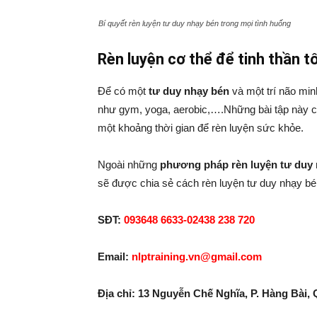
Bí quyết rèn luyện tư duy nhạy bén trong mọi tình huống
Rèn luyện cơ thể để tinh thần t
Để có một
tư duy nhạy bén
và một trí não min
như gym, yoga, aerobic,….Những bài tập này có t
một khoảng thời gian để rèn luyện sức khỏe.
Ngoài những
phương pháp rèn luyện tư duy
sẽ được chia sẻ cách rèn luyện tư duy nhạy bén 
SĐT:
093648 6633-02438 238 720
Email:
nlptraining.vn@gmail.com
Địa chỉ: 13 Nguyễn Chế Nghĩa, P. Hàng Bài,