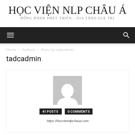
HỌC VIỆN NLP CHÂU Á
ĐỒNG HÀNH PHÁT TRIỂN - GIA TĂNG GIÁ TRỊ
Home
Authors
Posts by tadcadmin
tadcadmin
41 POSTS
0 COMMENTS
https://hocviennlpchaua.com