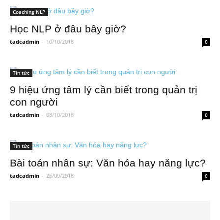
Coaching NLP
Học NLP ở đâu bây giờ?
tadcadmin
-
10/10/2018
0
Tin tức
9 hiệu ứng tâm lý cần biết trong quản trị
con người
tadcadmin
-
08/10/2018
0
Tin tức
Bài toán nhân sự: Văn hóa hay năng lực?
tadcadmin
-
26/09/2018
0