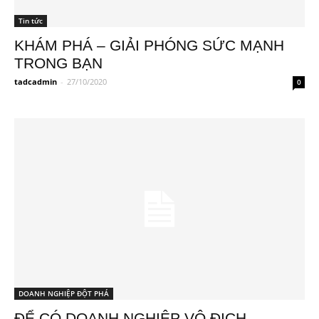
Tin tức
KHÁM PHÁ – GIẢI PHÓNG SỨC MẠNH
TRONG BẠN
tadcadmin
-
27/10/2020
0
DOANH NGHIỆP ĐỘT PHÁ
ĐỂ CÓ DOANH NGHIỆP VÔ ĐỊCH