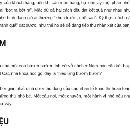
 của khách hàng, nên khi cân món hàng, họ luôn lấy một phần nhỏ đ
lại “bớt ra bớt ra”. Mặc dù cả hai cách đều đạt kết quả như nhau 
phê bình đánh giá ai thường “khen trước, chê sau”. Kỳ thực cách nà
thành quả” đạt được, như thế họ sẽ dễ dàng tiếp thu nhận xét của bạn
ỚM
ỏ của một con bươm bướm tình cờ vỗ cánh ở Nam bán cầu kết hợp v
)! Các nhà khoa học gọi đây là “hiệu ứng bươm bướm”:
thời gian nhất định dưới tác dụng của các nhân tố khác thì hoàn toà
ững thứ nhỏ bé. Một câu nói, một chuyện, một hành vi nhỏ nếu như
hư vậy.
IỆU