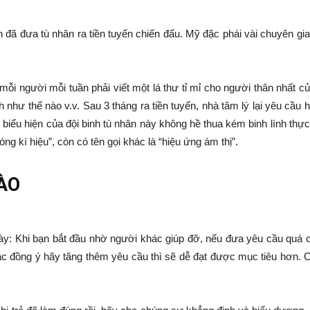
n đã đưa tù nhân ra tiền tuyến chiến đấu. Mỹ đặc phái vài chuyên gi
 mỗi người mỗi tuần phải viết một lá thư tỉ mỉ cho người thân nhất c
h như thế nào v.v. Sau 3 tháng ra tiền tuyến, nhà tâm lý lại yêu cầu 
 biểu hiện của đội binh tù nhân này không hề thua kém binh lính thự
ng kí hiệu”, còn có tên gọi khác là “hiệu ứng ám thị”.
ÀO
: Khi bạn bắt đầu nhờ người khác giúp đỡ, nếu đưa yêu cầu quá cao 
ác đồng ý hãy tăng thêm yêu cầu thì sẽ dễ đạt được mục tiêu hơn. 