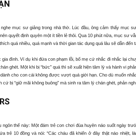
HẠN
 nghe mục sư giảng trong nhà thờ. Lúc đầu, ông cảm thấy mục sư 
ên quyết định quyên một ít tiền lẻ thôi. Qua 10 phút nữa, mục sư v
h thích quá nhiều, quá mạnh và thời gian tác dụng quá lâu sẽ dẫn đến
 gia đình. Ví dụ khi đứa con phạm lỗi, bố mẹ cứ nhắc đi nhắc lại chu
án ghét. Một khi bị “bức” quá thì sẽ xuất hiện tâm lý và hành vi ph
 dành cho con cái không được vượt quá giới hạn. Cho dù muốn nhắc n
h cứ bị “giữ mãi không buông” mà sinh ra tâm lý chán ghét, phản ngh
ERS
 ngôn thế này: Một đám trẻ con chơi đùa huyên náo suốt ngày trư
 trẻ 10 đồng và nói: “Các cháu đã khiến ở đây thật náo nhiệt, là