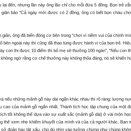
u lại đến, nhưng lần này ông lão chỉ cho mỗi đứa 5 đồng. Bọn trẻ vẫ
ức giận bảo “Cả ngày mới được có 2 đồng, ông có biết bọn cháu chơi
 giản, ông đã biến động cơ bên trong “chơi vì niềm vui của chính mìn
 tố bên ngoài này thì cũng đã thao túng được hành vi của bọn trẻ. H
này con thi được 10 điểm thì bố mẹ sẽ thưởng 100 ngàn”, “Nếu con t
ẽ không ngờ rằng cơ chế thưởng này không thỏa đáng, nó sẽ khiến hứn
và nếu những mảnh gỗ này dài ngắn khác nhau thì rõ ràng: lượng n
 cao của mảnh gỗ ngắn nhất. Thành tích học tập chung của một đứa
tích tốt không thể dựa vào sự xuất sắc (mảnh gỗ dài) ở vài môn học
 thể xem nhẹ khiếm khuyết của mình và của cả người khác. Bạn mu
i sở đoản hay tật xấu, cho dù nhìn vào tưởng chừng như chúng khôn