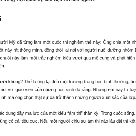
G
người Mỹ đã từng làm một cuộc thí nghiệm thế này: Ông chia một n
này rất thông minh, đồng thời lại nói với người nuôi dưỡng nhóm B
 chuột này làm một trắc nghiệm kiểu vượt qua mê cung và phát hiệ
ên.
ười không? Thế là ông lại đến một trường trung học bình thường, ông
nói với giáo viên của những học sinh đó rằng: Những em này trí tuệ 
 sinh mà ông chọn thật sự đã trở thành những người xuất sắc của lớp
 tác dụng đầy ma lực của một kiểu “ám thị” thần kỳ. Trong cuộc sống,
cũng có cái tiêu cực. Nếu một người chịu sự ám thị nào lâu dài thì kết