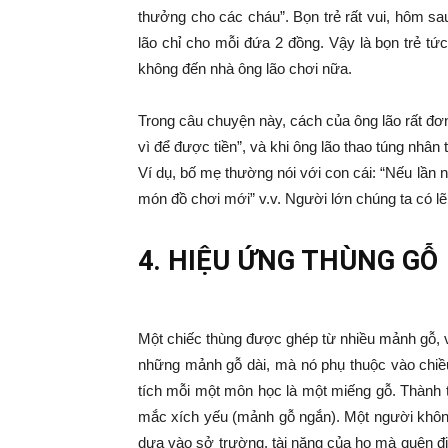
thưởng cho các cháu”. Bọn trẻ rất vui, hôm sa
lão chỉ cho mỗi đứa 2 đồng. Vậy là bọn trẻ t
không đến nhà ông lão chơi nữa.
Trong câu chuyện này, cách của ông lão rất đơn
vì để được tiền”, và khi ông lão thao túng nhân
Ví dụ, bố mẹ thường nói với con cái: “Nếu lần 
món đồ chơi mới” v.v. Người lớn chúng ta có l
4. HIỆU ỨNG THÙNG GỖ
Một chiếc thùng được ghép từ nhiều mảnh gỗ, 
những mảnh gỗ dài, mà nó phụ thuộc vào chiều
tích mỗi một môn học là một miếng gỗ. Thành 
mắc xích yếu (mảnh gỗ ngắn). Một người không
dựa vào sở trường, tài năng của họ mà quên đ