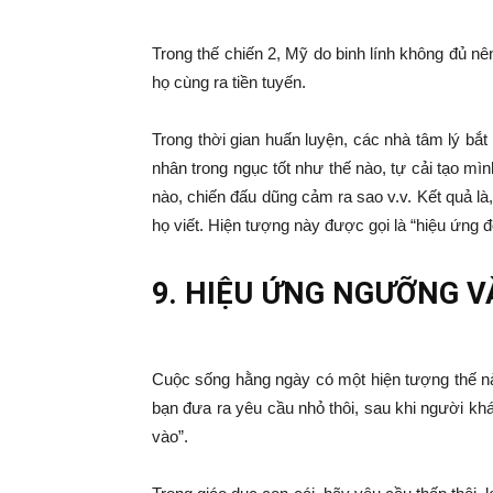
Trong thế chiến 2, Mỹ do binh lính không đủ nê
họ cùng ra tiền tuyến.
Trong thời gian huấn luyện, các nhà tâm lý bắt
nhân trong ngục tốt như thế nào, tự cải tạo mìn
nào, chiến đấu dũng cảm ra sao v.v. Kết quả là,
họ viết. Hiện tượng này được gọi là “hiệu ứng đó
9. HIỆU ỨNG NGƯỠNG V
Cuộc sống hằng ngày có một hiện tượng thế này
bạn đưa ra yêu cầu nhỏ thôi, sau khi người kh
vào”.