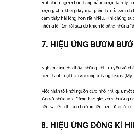
Rất nhiều người bán hàng nắm được tâm lý này
lượng, chứ không lấy một phần lớn rồi sau đó 
cảm thấy hài lòng hơn rất nhiều. Khi chúng ta 
những lỗi lầm rồi sau đó khích lệ bằng những “
7. HIỆU ỨNG BƯƠM BƯ
Nghiên cứu cho thấy, những khí lưu yếu và nh
biến thành một trận vòi rồng ở bang Texas (Mỹ
Một nhân tố khởi nguồn cực nhỏ, trải qua một 
lớn và phức tạp. Đừng bao giờ xem thường nh
nếu sai lệch thì ảnh hưởng tiêu cực cũng lớn n
8. HIỆU ỨNG ĐÓNG KÍ H