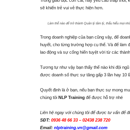
Trong giáo dục con cái, hãy yêu cầu thấp thôi, 
sẽ khiến trẻ vui vẻ thực hiện hơn.
Làm thế nào để trở thành Quản lý tâm lý, thấu hiểu mọi nh
Trong doanh nghiệp của bạn cũng vậy, để doanh
huyết, cho từng trường hợp cụ thể. Và để làm đ
lao động và sự cống hiến tuyệt vời từ các thàn
Tương tự như vậy bạn thấy thế nào khi đội ng
được doanh số thực sự tăng gấp 3 lần hay 10 l
Quyết định là ở bạn, nếu bạn thực sự mong muốn
chúng tôi
NLP Training
để được hỗ trợ nhé
Liên hệ ngay với chúng tôi để được tư vấn để đ
SĐT:
0936 48 66 33 – 02438 238 720
Email:
nlptraining.vn@gmail.com