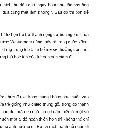
n thích thú đến chơi ngày hôm sau, lần này ông
 đùa cũng mệt lắm không!”. Sau đó thì bọn trẻ
h” từ bọn trẻ trở thành động cơ bên ngoài “chơi
iệu ứng Westerners cũng thấy rõ trong cuộc sống.
hi đứng trong top 5 thì bố mẹ sẽ thưởng con một
g thú học tập của trẻ dần dần giảm đi.
ước chứa được trong thùng không phụ thuộc vào
 trẻ giống như chiếc thùng gỗ, trong đó thành
 nào đó, mà nên chú trọng hoàn thiện ở một số
ốn một ai đó hoàn thiện hơn thì không thể chỉ
g hề ảnh hưởng gì. Bởi vì một mảnh gỗ ngắn đi