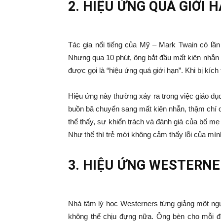
2. HIỆU ỨNG QUÁ GIỚI 
Tác gia nổi tiếng của Mỹ – Mark Twain có lần
Nhưng qua 10 phút, ông bắt đầu mất kiên nhẫn n
được gọi là “hiệu ứng quá giới hạn”. Khi bị kíc
Hiệu ứng này thường xảy ra trong việc giáo dục
buồn bã chuyển sang mất kiên nhẫn, thậm chí ch
thể thấy, sự khiển trách và đánh giá của bố mẹ
Như thế thì trẻ mới không cảm thấy lỗi của mìn
3. HIỆU ỨNG WESTERN
Nhà tâm lý học Westerners từng giảng một ngụ
không thể chịu đựng nữa. Ông bèn cho mỗi đứa