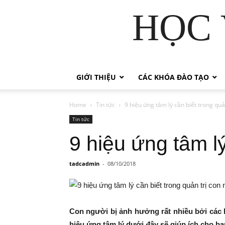
HỌC 
GIỚI THIỆU
CÁC KHÓA ĐÀO TẠO
Home
Tin tức
9 hiệu ứng tâm lý cần biết trong quả
Tin tức
9 hiệu ứng tâm lý
tadcadmin
-
08/10/2018
Con người bị ảnh hưởng rất nhiều bởi các hiệ
hiệu ứng tâm lý dưới đây sẽ giúp ích cho bạn