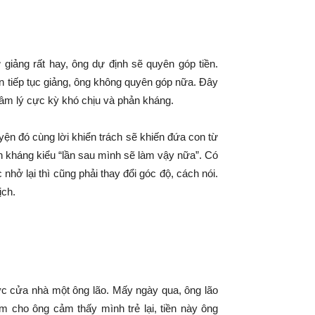
giảng rất hay, ông dự định sẽ quyên góp tiền.
ẫn tiếp tục giảng, ông không quyên góp nữa. Đây
 tâm lý cực kỳ khó chịu và phản kháng.
yện đó cùng lời khiển trách sẽ khiến đứa con từ
ản kháng kiểu “lần sau mình sẽ làm vậy nữa”. Có
hở lại thì cũng phải thay đổi góc độ, cách nói.
ịch.
ớc cửa nhà một ông lão. Mấy ngày qua, ông lão
m cho ông cảm thấy mình trẻ lại, tiền này ông