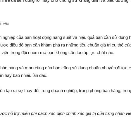
khi trẻ đã làm đúng rồi, hãy cho chúng sự khẳng định và biểu dương,
ân viên
 nghiệp của bạn hoạt động năng suất và hiệu quả bạn cần sử dụng h
ược điều đó bạn cần khám phá ra những tiêu chuẩn giá trị cụ thể củ
h viên trong đội nhóm mà bạn không cần tạo áp lực chút nào.
ũ bán hàng và marketing của bạn cũng sử dụng nhuần nhuyễn được cá
ần hay bao nhiêu lần đâu.
 tạo ra sự thay đổi trong doanh nghiệp, trong phòng bán hàng, trong
ược hỗ trợ miễn phí cách xác định chính xác giá trị của từng nhân vi