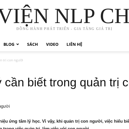
VIỆN NLP C
ĐỒNG HÀNH PHÁT TRIỂN - GIA TĂNG GIÁ TRỊ
BLOG
SÁCH
VIDEO
LIÊN HỆ
n trị con người
 cần biết trong quản trị
u ứng tâm lý học. Vì vậy, khi quản trị con người, việc hiểu biế
 trong việc quản trị, làm việc với con người.