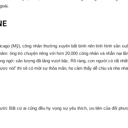
goài.
NE
ago (Mỹ), công nhân thường xuyên bất bình nên tình hình sản xuất
 năm: ông trò chuyện riêng với hơn 20.000 công nhân và nhẫn nại lắ
ông ngờ: sản lượng đã tăng vượt bậc. Rõ ràng, con người có rất nhi
được nói” thì sẽ có một sự thỏa mãn, họ cảm thấy dễ chịu và nhẹ nhà
M
người: Bất cứ ai cũng đều hy vọng sự yêu thích, ưu tiên của đối ph