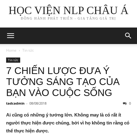
HỌC VIỆN NLP CHÂU Á
ĐỒNG HÀNH PHÁT TRIỂN - GIA TĂNG GIÁ TRỊ
Home
Tin tức
Tin tức
7 CHIẾN LƯỢC ĐƯA Ý
TƯỞNG SÁNG TẠO CỦA
BẠN VÀO CUỘC SỐNG
tadcadmin
-
08/08/2018
0
Ai cũng có những ý tưởng lớn. Không may là có rất ít
người thực hiện được chúng, bởi vì họ không tin rằng có
thể thực hiện được.