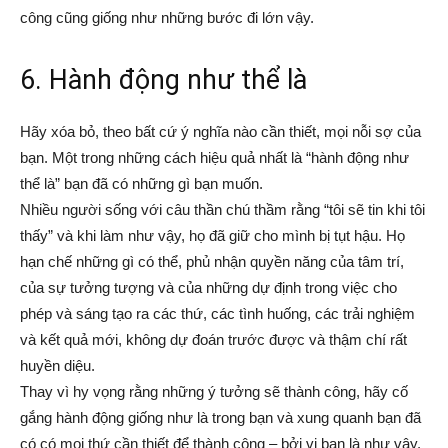
công cũng giống như những bước đi lớn vậy.
6. Hành động như thể là
Hãy xóa bỏ, theo bất cứ ý nghĩa nào cần thiết, mọi nỗi sợ của
bạn. Một trong những cách hiệu quả nhất là “hành động như
thể là” bạn đã có những gì bạn muốn.
Nhiều người sống với câu thần chú thầm rằng “tôi sẽ tin khi tôi
thấy” và khi làm như vậy, họ đã giữ cho mình bị tụt hậu. Họ
hạn chế những gì có thể, phủ nhận quyền năng của tâm trí,
của sự tưởng tượng và của những dự định trong việc cho
phép và sáng tạo ra các thứ, các tình huống, các trải nghiệm
và kết quả mới, không dự đoán trước được và thậm chí rất
huyền diệu.
Thay vì hy vọng rằng những ý tưởng sẽ thành công, hãy cố
gắng hành động giống như là trong bạn và xung quanh bạn đã
có có mọi thứ cần thiết để thành công – bởi vị bạn là như vậy.