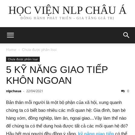
HỌC VIỆN NLP CHÂU Á
ĐỒNG HÀNH PHÁT TRIỂN - GIA TĂNG GIÁ TRỊ
Home
Chưa được phân loại
Chưa được phân loại
5 KỸ NĂNG GIAO TIẾP
KHÔN NGOAN
nlpchaua
-
22/04/2021
0
Bản thân mỗi người là một bộ phận của xã hội, xung quanh
chúng ta có biết bao nhiêu các mối quan hệ: Gia đình, bạn bè
hàng xóm, đồng nghiệp, làm ăn, ngoại giao…Vậy làm thế nào
để chúng ta có thể dung hoà được tất cả các mối quan hệ đó?
Hầu hết mọi người đều đồng ý rằng,
kỹ năng giao tiếp
có thể