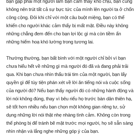
bạn gặp phải một người làm bạn cảm thấy khó chịu, bạn cũng
không nên trút tất cả sự bực tức của mình lên người ta ở chốn
công cộng. Đôi khi chỉ với một câu buột miệng, bạn có thể
khiến cho người khác cảm thấy bị mất mặt. Điều này không
những chẳng đem đến cho bạn lợi lộc gì mà còn tiềm ẩn
những hiểm hoạ khó lường trong tương lai.
Thường thường, bạn bất bình với một người chỉ bởi vì bạn
chưa hiểu hết về những gì mà người đó đã và đang phải trải
qua. Khi bạn chưa nhìn thấu trái tim của một người, bạn lấy
quyền gì để tùy tiện phán xét về lời ăn tiếng nói và cuộc sống
của người đó? Nếu bạn thấy người đó có những hành động và
lời nói không đúng, thay vì bêu riếu họ trước bàn dân thiên hạ,
sẽ tốt hơn nhiều nếu bạn chọn một không gian riêng tư, sử
dụng những lời nói thật nhẹ nhàng tình cảm. Không còn trong
thế phòng bị để tránh bẽ mặt trước mọi người, họ sẽ sẵn sàng
nhìn nhận và lắng nghe những góp ý của bạn.