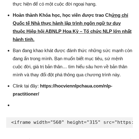
thực hiện để có một cuộc đời ngoại hạng.
Hoàn thành Khóa học, học viên được trao Ch
ứng chỉ
Quốc tế Nhà thực hành lập trình ngôn ngữ tư duy
thuộc Hiệp hội ABNLP Hoa Kỳ – Tổ chức NLP lớn nhất
hành tinh.
Bạn đang khao khát được đánh thức những sức mạnh còn
đang ẩn trong mình. Bạn muốn biết mục tiêu, sứ mệnh
cuộc đời, giá trị bản thân… tìm hiểu sâu hơn về bản thân
mình và thay đổi đột phá thông qua chương trình này.
Clink tại đây:
https://hocviennlpchaua.com/nlp-
practitioner/
<iframe width="560" height="315" src="https:/