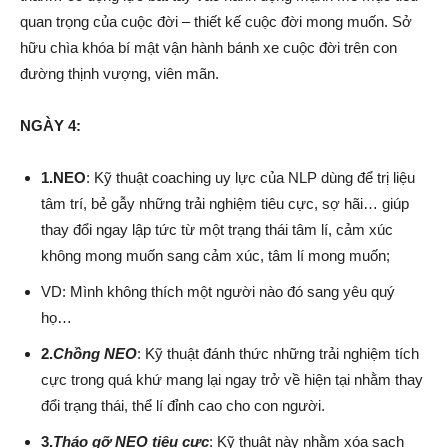
quan trọng của cuộc đời – thiết kế cuộc đời mong muốn. Sở
hữu chìa khóa bí mật vận hành bánh xe cuộc đời trên con
đường thịnh vượng, viên mãn.
NGÀY 4:
1.NEO
: Kỹ thuật coaching uy lực của NLP dùng để trị liệu
tâm trí, bẻ gẫy những trải nghiệm tiêu cực, sợ hãi… giúp
thay đổi ngay lập tức từ một trạng thái tâm lí, cảm xúc
không mong muốn sang cảm xúc, tâm lí mong muốn;
VD: Mình không thích một người nào đó sang yêu quý
họ…
2.
Chồng NEO
: Kỹ thuật đánh thức những trải nghiệm tích
cực trong quá khứ mang lại ngay trở về hiện tại nhằm thay
đổi trạng thái, thể lí đỉnh cao cho con người.
3.
Tháo gỡ NEO tiêu cực
: Kỹ thuật này nhằm xóa sạch