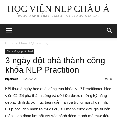
HỌC VIỆN NLP CHÂU Á
ĐỒNG HÀNH PHÁT TRIỂN - GIA TĂNG GIÁ TRỊ
Home
Chưa được phân loại
Chưa được phân loại
3 ngày đột phá thành công
khóa NLP Practition
nlpchaua
-
15/03/2021
0
Kết thúc 3 ngày học cuối cùng của khóa NLP Practitioner. Học
viên đã đột phá thành công và sở hữu được những kỹ năng
để xác định được mục tiêu ngắn hạn và trung hạn cho mình.
Giúp học viên nhận ra mục tiêu, sứ mệnh cuộc đời, giá trị bản
thân… có động lực bắt tay vào hành động mạnh mẽ mục tiêu