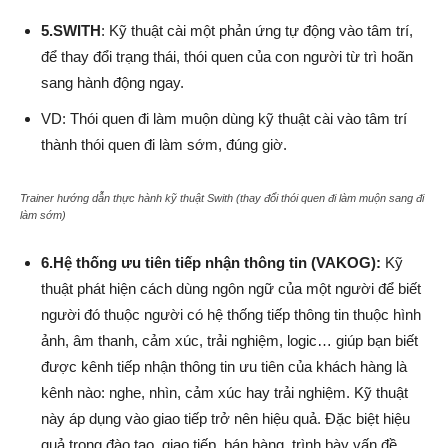
5.SWITH
: Kỹ thuật cài một phản ứng tự động vào tâm trí,
để thay đổi trạng thái, thói quen của con người từ trì hoãn
sang hành động ngay.
VD: Thói quen đi làm muộn dùng kỹ thuật cài vào tâm trí
thành thói quen đi làm sớm, đúng giờ.
Trainer hướng dẫn thực hành kỹ thuật Swith (thay đổi thói quen đi làm muộn sang đi
làm sớm)
6.Hệ thống ưu tiên tiếp nhận thông tin (VAKOG):
Kỹ
thuật phát hiện cách dùng ngôn ngữ của một người để biết
người đó thuộc người có hệ thống tiếp thông tin thuộc hình
ảnh, âm thanh, cảm xúc, trải nghiệm, logic… giúp bạn biết
được kênh tiếp nhận thông tin ưu tiên của khách hàng là
kênh nào: nghe, nhìn, cảm xúc hay trải nghiệm. Kỹ thuật
này áp dụng vào giao tiếp trở nên hiệu quả. Đặc biệt hiệu
quả trong đào tạo, giao tiếp, bán hàng, trình bày vấn đề,