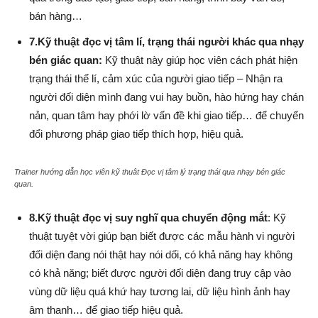
bán hàng…
7.Kỹ thuật đọc vị tâm lí, trạng thái người khác qua nhạy
bén giác quan:
Kỹ thuật này giúp học viên cách phát hiện
trạng thái thể lí, cảm xúc của người giao tiếp – Nhận ra
người đối diện mình đang vui hay buồn, hào hứng hay chán
nản, quan tâm hay phới lờ vấn đề khi giao tiếp… để chuyển
đổi phương pháp giao tiếp thích hợp, hiệu quả.
Trainer hướng dẫn học viên kỹ thuât Đọc vị tâm lý trạng thái qua nhạy bén giác
quan.
8.Kỹ thuật đọc vị suy nghĩ qua chuyển động mắt
: Kỹ
thuật tuyệt vời giúp bạn biết được các mẫu hành vi người
đối diện đang nói thật hay nói dối, có khả năng hay không
có khả năng; biết được người đối diện đang truy cập vào
vùng dữ liệu quá khứ hay tương lai, dữ liệu hình ảnh hay
âm thanh… để giao tiếp hiệu quả.