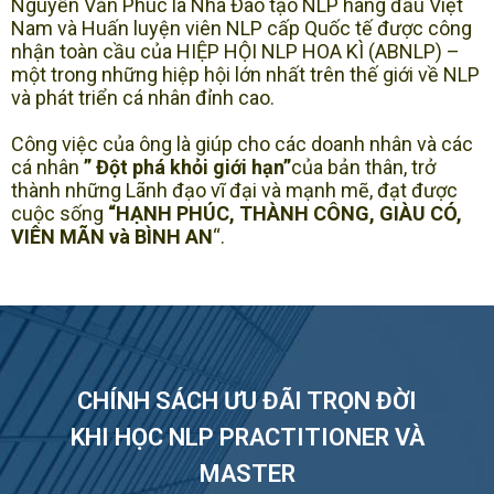
Nguyễn Văn Phúc là Nhà Đào tạo NLP hàng đầu Việt
Nam và Huấn luyện viên NLP cấp Quốc tế được công
nhận toàn cầu của HIỆP HỘI NLP HOA KÌ (ABNLP) –
một trong những hiệp hội lớn nhất trên thế giới về NLP
và phát triển cá nhân đỉnh cao.
Công việc của ông là giúp cho các doanh nhân và các
cá nhân
” Đột phá khỏi giới hạn”
của bản thân, trở
thành những Lãnh đạo vĩ đại và mạnh mẽ, đạt được
cuộc sống
“HẠNH PHÚC, THÀNH CÔNG, GIÀU CÓ,
VIÊN MÃN và BÌNH AN
“.
CHÍNH SÁCH ƯU ĐÃI TRỌN ĐỜI
KHI HỌC NLP PRACTITIONER VÀ
MASTER