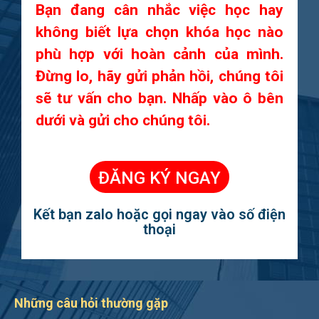
Bạn đang cân nhắc việc học hay
không biết lựa chọn khóa học nào
phù hợp với hoàn cảnh của mình.
Đừng lo, hãy gửi phản hồi, chúng tôi
sẽ tư vấn cho bạn. Nhấp vào ô bên
dưới và gửi cho chúng tôi.
ĐĂNG KÝ NGAY
Kết bạn zalo hoặc gọi ngay vào số điện
thoại
Những câu hỏi thường gặp